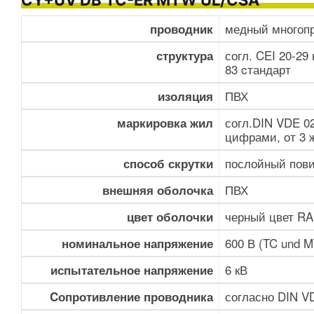
CY+UV DB TC-ER MTW UL/CSA​
медный многоп
проводник
согл. CEI 20-29 
структура
83 cтандарт
ПВХ
изоляция
согл.DIN VDE 0
маркировка жил
цифрами, от 3 
послойный пов
способ скрутки
ПВХ
внешняя оболочка
черный цвет RA
цвет оболочки
600 В (TC und 
номинальное напряжение
6 кВ
испытательное напряжение
согласно DIN VD
Cопротивление проводника