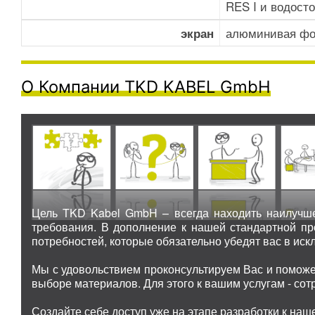
RES I и водосто
алюминивая фо
экран
О Компании TKD KABEL GmbH
Цель TKD Kabel GmbH – всегда находить наилучше
требования. В дополнение к нашей стандартной п
потребностей, которые обязательно убедят вас в иск
Мы с удовольствием проконсультируем Вас и поможе
выборе материалов. Для этого к вашим услугам - со
Создайте себе доступ уже на этапе разработки к наш