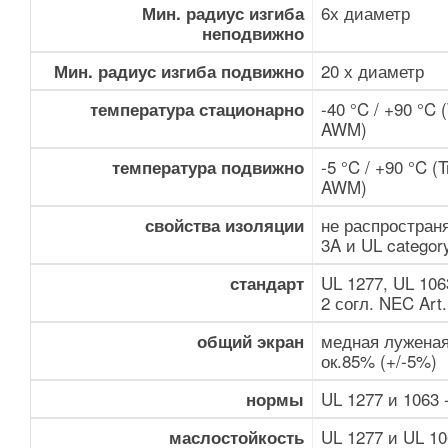
6х диаметр
Мин. радиус изгиба
неподвижно
20 х диаметр
Мин. радиус изгиба подвижно
-40 °C / +90 °C
температура стационарно
AWM)
-5 °C / +90 °C 
температура подвижно
AWM)
не распространя
свойства изоляции
3A и UL categor
UL 1277, UL 106
стандарт
2 согл. NEC Art.
медная луженая
общий экран
ок.85% (+/-5%)
UL 1277 и 1063 
нормы
UL 1277 и UL 10
маслостойкость