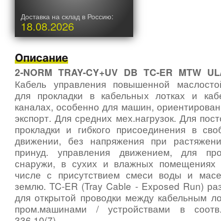
Доставка на склад в Россию:
18.08.2026
Описание
2-NORM TRAY-CY+UV DB TC-ER MTW UL/
Кабель управления повышенной маслостой
для прокладки в кабельных лотках и каб
каналах, особенно для машин, ориентирова
экспорт. Для средних мех.нагрузок. Для пос
прокладки и гибкого присоединения в сво
движении, без напряжения при растяжени
принуд. управления движением, для про
снаружи, в сухих и влажных помещениях 
числе с присутствием смеси воды и масе
землю. TC-ER (Tray Cable - Exposed Run) р
для открытой проводки между кабельным ло
пром.машинами / устройствами в соот
336.10(7)