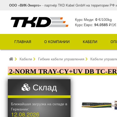
ООО «ВИК-Энерго»
- партнёр TKD Kabel GmbH на территории РФ 
Курс Меди:
0
€/100kg
Курс Евро:
94.0585
₽/1€
ГЛАВНАЯ
О КОМПАНИИ
КАБЕЛИ
ОП
Кабели
Гибкие кабели управления
Кабели управле
2-NORM TRAY-CY+UV DB TC-ER
Склад
Ближайшая загрузка на складе в
Германии:
12.08.2026