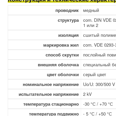
медный
проводник
com. DIN VDE 02
структура
1 или 2
сшитый полиме
изоляция
com. VDE 0293-
маркировка жил
послойный пов
способ скрутки
специальный бе
внешняя оболочка
серый цвет
цвет оболочки
Uo/U: 300/500 V
номинальное напряжение
2 kV
испытательное напряжение
-30 °С / +70 °С
температура стационарно
- 5 °С / +50 °С
температура подвижно