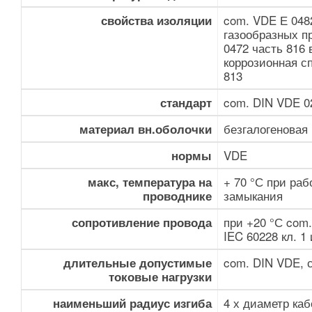
com. VDE Е 048
свойства изоляции
газообразных п
0472 часть 816
коррозионная с
813
com. DIN VDE 0
стандарт
безгалогеновая
материал вн.оболочки
VDE
нормы
+ 70 °С при раб
макс, температура на
замыкания
проводнике
при +20 °С com.
сопротивление провода
IEC 60228 кл. 1
com. DIN VDE, 
длительные допустимые
токовые нагрузки
4 х диаметр ка
наименьший радиус изгиба