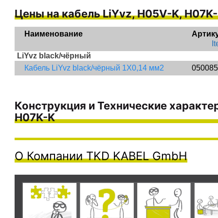
Цены на кабель LiYvz, H05V-K, H07K-
Наименование 
Артик
I
LiYvz black/чёрный
Кабель LiYvz black/чёрный 1X0,14 мм2
050085
Конструкция и Технические характер
H07K-K
О Компании TKD KABEL GmbH