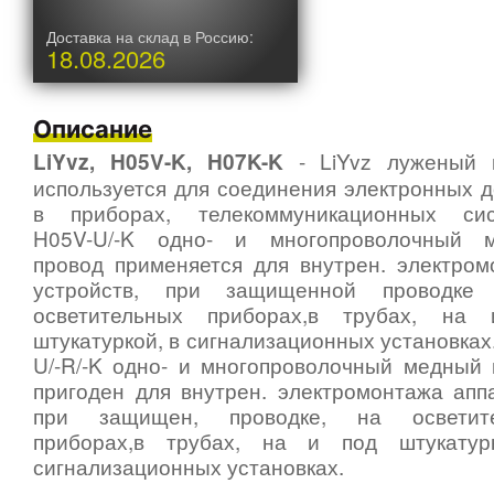
Доставка на склад в Россию:
18.08.2026
Описание
-
LiYvz луженый 
LiYvz, H05V-K, H07K-K
используется для соединения электронных 
в приборах, телекоммуникационных сис
H05V-U/-K одно- и многопроволочный 
провод применяется для внутрен. электром
устройств, при защищенной проводк
осветительных приборах,в трубах, на
штукатуркой, в сигнализационных установках
U/-R/-K одно- и многопроволочный медный 
пригоден для внутрен. электромонтажа апп
при защищен, проводке, на осветит
приборах,в трубах, на и под штукатур
сигнализационных установках.