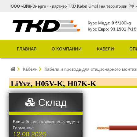
ООО «ВИК-Энерго»
- партнёр TKD Kabel GmbH на территории РФ 
Курс Меди:
0
€/100kg
Курс Евро:
93.1901
₽/1€
ГЛАВНАЯ
О КОМПАНИИ
КАБЕЛИ
ОП
Кабели
Кабели и провода для стационарного монта
LiYvz, H05V-K, H07K-K
Склад
Ближайшая загрузка на складе в
Германии:
12.08.2026