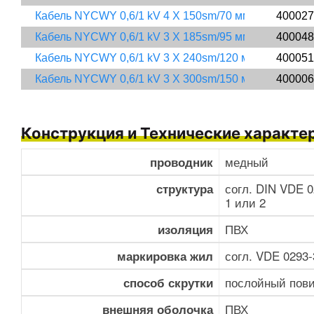
Кабель NYCWY 0,6/1 kV 4 X 150sm/70 мм2
400027
Кабель NYCWY 0,6/1 kV 3 X 185sm/95 мм2
400048
Кабель NYCWY 0,6/1 kV 3 X 240sm/120 мм2
400051
Кабель NYCWY 0,6/1 kV 3 X 300sm/150 мм2
400006
Конструкция и Технические характе
медный
проводник
согл. DIN VDE 0
структура
1 или 2
ПВХ
изоляция
согл. VDE 0293
маркировка жил
послойный пов
способ скрутки
ПВХ
внешняя оболочка