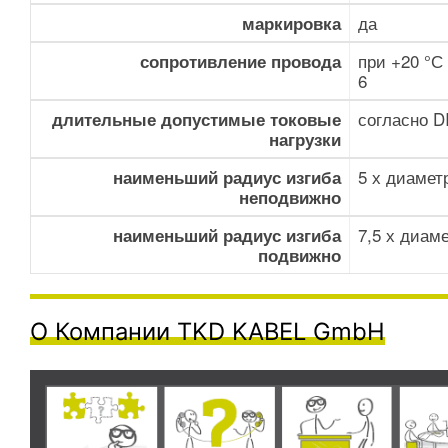
да
маркировка
при +20 °С 
сопротивление провода
6
согласно D
длительные допустимые токовые
нагрузки
5 х диамет
наименьший радиус изгиба
неподвижно
7,5 х диам
наименьший радиус изгиба
подвижно
О Компании TKD KABEL GmbH