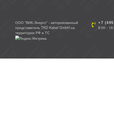
ООО "ВИК-Энерго" - авторизованный
+7 (495
представитель TKD Kabel GmbH на
8:00 - 19
территории РФ и ТС
ООО "ВИК-Энерго" - авторизованный представитель TKD Kabe