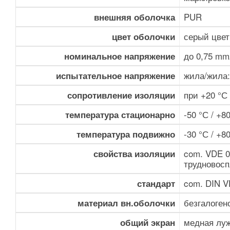
PUR
внешняя оболочка
серый цвет
цвет оболочки
до 0,75 mm
номинальное напряжение
жила/жила: 
испытательное напряжение
при +20 °С
сопротивление изоляции
-50 °С / +8
температура стационарно
-30 °С / +8
температура подвижно
com. VDE 0
свойства изоляции
трудновос
com. DIN VD
стандарт
безгалоге
материал вн.оболочки
медная луж
общий экран