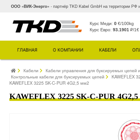
ООО «ВИК-Энерго»
- партнёр TKD Kabel GmbH на территории РФ 
Курс Меди:
0
€/100kg
Курс Евро:
93.1901
₽/1€
ГЛАВНАЯ
О КОМПАНИИ
КАБЕЛИ
ОП
Кабели
Кабели управления для буксируемых цепей и
Контрольные кабели для буксируемых цепей
KAWEFLEX 32
KAWEFLEX 3225 SK-C-PUR 4G2,5 мм2
KAWEFLEX 3225 SK-C-PUR 4G2,5