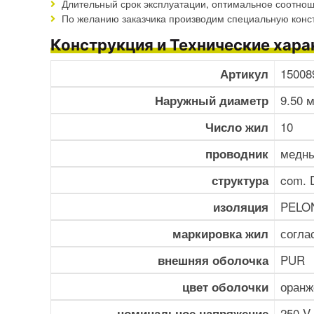
Длительный срок эксплуатации, оптимальное соотнош
По желанию заказчика производим специальную конс
Конструкция и Технические хара
15008
Артикул
9.50 
Наружный диаметр
10
Число жил
медны
проводник
com. 
структура
PELO
изоляция
согла
маркировка жил
PUR
внешняя оболочка
оранж
цвет оболочки
250 V
номинальное напряжение