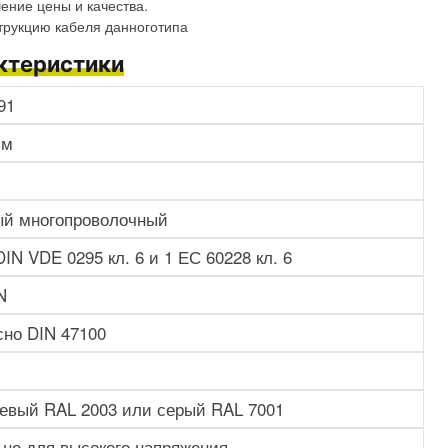
ение цены и качества.
трукцию кабеля данноготипа
ктеристики
91
мм
й многопроволочный
DIN VDE 0295 кл. 6 и 1 ЕС 60228 кл. 6
N
сно DIN 47100
евый RAL 2003 или серый RAL 7001
, не для высокого напряжения