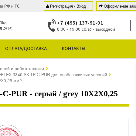
ии РФ и ТС
Регистрация / Вход
Оформление зак
0kg
+7 (495) 137-91-91
8:00 - 19:00 сб,вc - выходной
5
₽/1€
ОПЛАТА/ДОСТАВКА
КОНТАКТЫ
епей и робототехники
FLEX 3340 SK-TP-C-PUR для особо тяжелых условий
2X0,25 мм2
-PUR - серый / grey 10X2X0,25