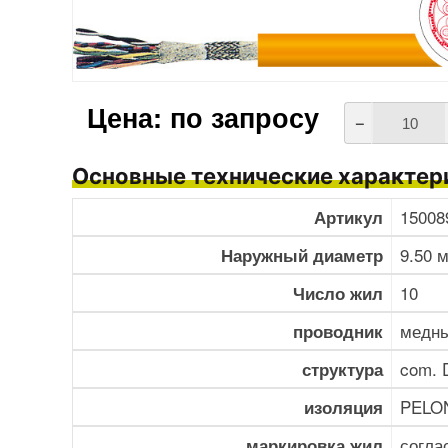
Цена: по запросу
–
Основные технические характер
15008
Артикул
9.50 
Наружный диаметр
10
Число жил
медны
проводник
com. 
структура
PELO
изоляция
согла
маркировка жил