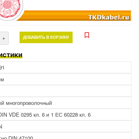
+
ДОБАВИТЬ В КОРЗИНУ
истики
91
мм
й многопроволочный
DIN VDE 0295 кл. 6 и 1 ЕС 60228 кл. 6
N
сно DIN 47100