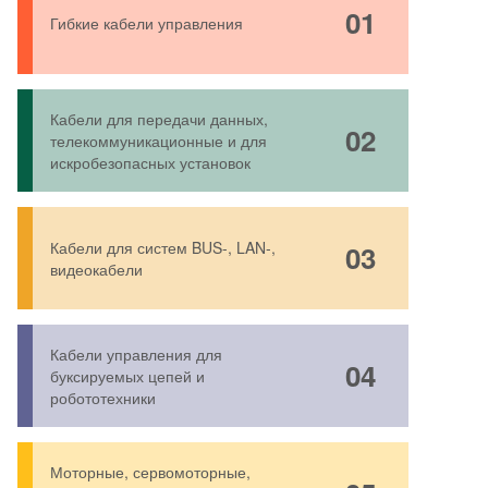
01
Гибкие кабели управления
Кабели для передачи данных,
02
телекоммуникационные и для
искробезопасных установок
Кабели для систем BUS-, LAN-,
03
видеокабели
Кабели управления для
04
буксируемых цепей и
робототехники
Моторные, сервомоторные,