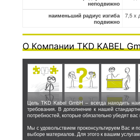
неподвижно
7,5 х
наименьший радиус изгиба
подвижно
О Компании TKD KABEL G
Цель TKD Kabel GmbH – всегда находить наи
требования. В дополнение к нашей стандарт
потребностей, которые обязательно убедят вас 
Мы с удовольствием проконсультируем Вас и п
выборе материалов. Для этого к вашим услугам