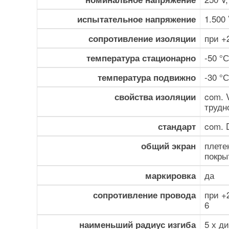
1.500
испытательное напряжение
при +
сопротивление изоляции
-50 °С
температура стационарно
-30 °С
температура подвижно
com. 
свойства изоляции
трудн
com. 
стандарт
плете
общий экран
покры
да
маркировка
при +
сопротивление провода
6
5 х д
наименьший радиус изгиба