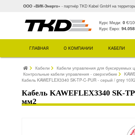
ООО «ВИК-Энерго»
- партнёр TKD Kabel GmbH на территор
Курс Меди:
0
€/10
Курс Евро:
94.058
ГЛАВНАЯ
О КОМПАНИИ
КАБЕЛИ
Кабели
Кабели управления для буксируемых ц
Контрольные кабели управления - сверхгибкие
KAWE
Кабель KAWEFLEX3340 SK-TP-C-PUR - серый / grey 10X
Кабель KAWEFLEX3340 SK-TP-C
мм2