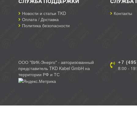
СЛУЖБА ПОДДЕРЖКИ
СЛУЖБА 
Новости и статьи TKD
Контакты
Оплата / Доставка
Политика безопасности
ООО "ВИК-Энерго" - авторизованный
+7 (495
представитель TKD Kabel GmbH на
8:00 - 19
территории РФ и ТС
ООО "ВИК-Энерго" - авторизованный представитель TKD Kabe