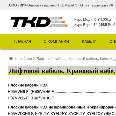
ООО «ВИК-Энерго»
- партнёр TKD Kabel GmbH на территории РФ 
Курс Меди:
0
€/100kg
Курс Евро:
94.0585
₽/1€
ГЛАВНАЯ
О КОМПАНИИ
КАБЕЛИ
ОП
Кабели
Лифтовой кабель. Крановый кабель. Кабели 
Лифтовой кабель. Крановый кабел
Плоские кабели ПВХ
H05VVH6-F; (H)05VVH6-F ​
H07VVH6-F; (H)07VVH6-F ​
Плоские кабели ПВХ неэкранированные и экранирован
H05VVD3H6-F, KYFLTY, KYFLTFY, KYCFLTY, KYFLTCY (ЭMС) 