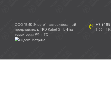
ООО "ВИК-Энерго" - авторизованный
+7 (495
представитель TKD Kabel GmbH на
8:00 - 19
территории РФ и ТС
ООО "ВИК-Энерго" - авторизованный представитель TKD Kabe