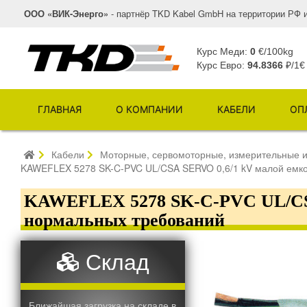
ООО «ВИК-Энерго»
- партнёр TKD Kabel GmbH на территории РФ 
Курс Меди:
0
€/100kg
Курс Евро:
94.8366
₽/1€
ГЛАВНАЯ
О КОМПАНИИ
КАБЕЛИ
ОП
Кабели
Моторные, сервомоторные, измерительные и
KAWEFLEX 5278 SK-C-PVC UL/CSA SERVO 0,6/1 kV малой емко
KAWEFLEX 5278 SK-C-PVC UL/CSA
нормальных требований
Склад
Ближайшая загрузка на складе в